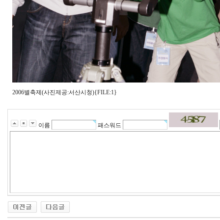
2006별축제(사진제공:서산시청){FILE:1}
이름
패스워드