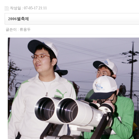
작성일 : 07-05-17 21:11
2006별축제
글쓴이 :
류용두